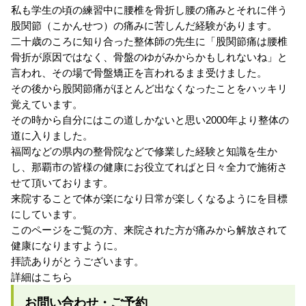
私も学生の頃の練習中に腰椎を骨折し腰の痛みとそれに伴う
股関節（こかんせつ）の痛みに苦しんだ経験があります。
二十歳のころに知り合った整体師の先生に「股関節痛は腰椎
骨折が原因ではなく、骨盤のゆがみからかもしれないね」と
言われ、その場で骨盤矯正を言われるまま受けました。
その後から股関節痛がほとんど出なくなったことをハッキリ
覚えています。
その時から自分にはこの道しかないと思い2000年より整体の
道に入りました。
福岡などの県内の整骨院などで修業した経験と知識を生か
し、那覇市の皆様の健康にお役立てればと日々全力で施術さ
せて頂いております。
来院することで体が楽になり日常が楽しくなるようにを目標
にしています。
このページをご覧の方、来院された方が痛みから解放されて
健康になりますように。
拝読ありがとうございます。
詳細はこちら
お問い合わせ・ご予約