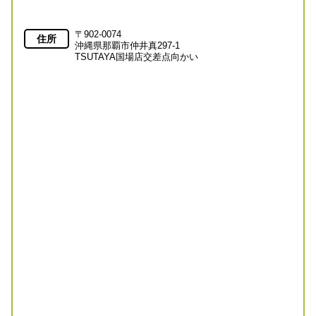
〒902-0074
住所
沖縄県那覇市仲井真297-1
TSUTAYA国場店交差点向かい