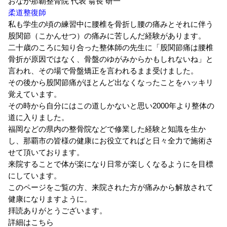
おなが那覇整骨院 代表 翁長 研一
柔道整復師
私も学生の頃の練習中に腰椎を骨折し腰の痛みとそれに伴う
股関節（こかんせつ）の痛みに苦しんだ経験があります。
二十歳のころに知り合った整体師の先生に「股関節痛は腰椎
骨折が原因ではなく、骨盤のゆがみからかもしれないね」と
言われ、その場で骨盤矯正を言われるまま受けました。
その後から股関節痛がほとんど出なくなったことをハッキリ
覚えています。
その時から自分にはこの道しかないと思い2000年より整体の
道に入りました。
福岡などの県内の整骨院などで修業した経験と知識を生か
し、那覇市の皆様の健康にお役立てればと日々全力で施術さ
せて頂いております。
来院することで体が楽になり日常が楽しくなるようにを目標
にしています。
このページをご覧の方、来院された方が痛みから解放されて
健康になりますように。
拝読ありがとうございます。
詳細はこちら