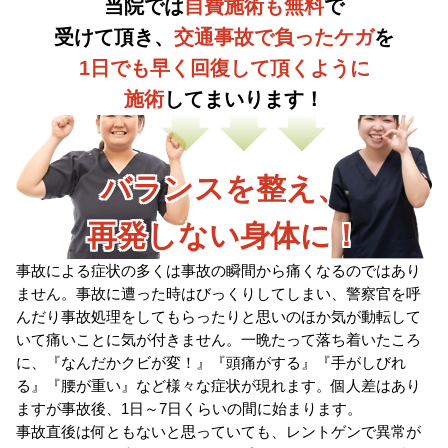
当院では
自費施術も無料
で
受けて頂き、
交通事故で負ったケガ
を
1日でも早く回復して頂くように
施術
してまいります！
バランスを整え、
再発しない身体に！
事故による症状の多くは事故の瞬間から痛くなるのではあり
ません。事故に遭った時はびっくりしてしまい、警察官を呼
んだり事故処理をしてもらったりと思いのほか気が動転して
いて痛いことに気が付きません。一晩たって落ち着いたころ
に、『なんだかクビが変！』『頭痛がする』『手がしびれ
る』『腰が重い』など様々な症状が現れます。個人差はあり
ますが事故後、1日～7日くらいの間に始まります。
事故直後は何ともないと思っていても、レントゲンで異常が